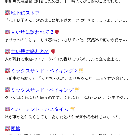
刑部岬の展望台に到着したのは、十一時より少し前のことでした。車を降りると春みたいな夏みたいな曖昧な太陽と、冬みたいな春みたいな冷たい風が我々を出迎えます。大きなジープでくねくねの急勾配を進んだ先に広がるこの数キロメートルの断崖絶壁は、かつて「東洋のドーバー」と呼ばれていたようです...
地下鉄ストア
「ねぇＢ子さん。次の休日に地下鉄ストアに行きましょうよ。いいでしょう？」 「お姉さま。帰ってきたらまずシャワーを浴びてくださいって、私いつも言っています」 昼休みに聞いた「地下鉄ストア」の話は、本当だったらしい。軽薄な噂話に興味のない先輩が、冬の香りと汗の匂いをまとったままこ...
甘い煙に誘われて 2
まりっぺのことは、もう忘れたつもりでいた。突然私の前から姿を消した彼女のことを、いつまでも追い続けるわけにはいかなかったから。 あのとき、まりっぺはどうして私にさよならを言わなかったんだろう。私のことを嫌いになったんだろうか。 まりっぺは、最後に私をＣと呼んでくれた。私が赤沢...
甘い煙に誘われて
人が流れる歩道の中で、タバコの香りにつられてふと立ち止まる。 街を歩いていると、ときどきこんな風に甘い匂いが鼻をくすぐることがあった。甘く煙たいストロベリーの香り。普通に歩いていたら見過ごしてしまうような、そうでなくても数歩のうちに意識の外へ追いやられるような、かすかな心地よさ...
ミックスサンド・ベイキング 2
（前半から続く） 「りとちゃんと、まりちゃんと、三人で付き合いたいの」 確かに、ＰＡＲＫは三人揃ってこそ今までやってこれた。だから、私たちの危機は、私自身の危機でもある。当たり前だけど、それってすごく厄介なことよ。 「だからね、まりちゃん、りとちゃん。私は三人で、私たちで、...
ミックスサンド・ベイキング
クラゲはふわふわと舞うのです。ふわふわ、ふわふわと。 水中のクラゲはそう大きな声で鳴かないそうですから、やはり私は水槽を前にしてもクラゲの鳴き声に気付けなかったのです。あるいは、水槽のクラゲはもうずっと前から弱っていたのかもしれません。 クラゲは原宿でも、ふわふわと飛ぶのでし...
ペパーミント・バスタイム
私が誰かと仲良くしても、あなたとの仲が変わるわけじゃないの。あなたが彼女と仲良くしても、私との仲は変わらずにいてほしいな。私たちを包む幸せは、独占したり所有したりできないものだから。欲張って手のひらで掬い取ろうとしても、溢れて全部こぼれてしまう。 どうすれば、三人で生きていける...
団地