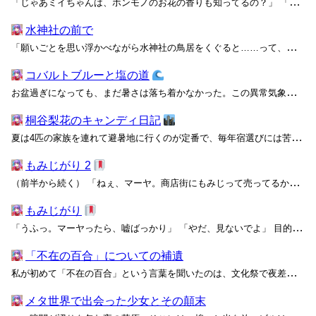
「じゃあミイちゃんは、ホンモノのお花の香りも知ってるの？」 「……うん、ちょっとだけ。でも、コスモスはあんまり匂いのしない花だったかな。鼻をよく近づけるとね、ほんの少し爽やかな香りがするの」 「へー、やっぱりホンモノはすごいね！」 ユウはまだ興奮を抑えきれないようで、目はぽ...
水神社の前で
「願いごとを思い浮かべながら水神社の鳥居をくぐると……って、昔みんなやってたじゃない？」 下校中。信号の待ち時間を持て余したシイが、横断歩道の向こうにある鳥居を指さした。シイと同じ六高の制服を着た頭一つ背の低い女子は、幼なじみのマトイである。彼女たちは同じ保育園と小・中学校で育...
コバルトブルーと塩の道
お盆過ぎになっても、まだ暑さは落ち着かなかった。この異常気象で、アンドンクラゲもアカイエカもいつの間にか絶滅危機らしい。こんな夏休みにわざわざ外に出かけるなんて、無謀な挑戦を売りにする動画投稿者くらいしかいないだろう。しかし、今から私は無謀にもそんな挑戦を強いられることになる。部...
桐谷梨花のキャンディ日記
夏は4匹の家族を連れて避暑地に行くのが定番で、毎年宿選びには苦労している。愛犬や愛猫と一緒に宿泊できるオプションをアピールするホテルは最近では珍しいものではないが、私のようにロコスタル・フェリステルスと暮らしている身にはまだ不便なことが多い。それも4匹も、だ。 ロコスタル・フェ...
もみじがり 2
（前半から続く） 「ねぇ、マーヤ。商店街にもみじって売ってるかなぁ？」 その夜、家に帰ってきたアリスは開口一番困り顔でこんなことを言い出した。最近の定番になっていた真っ白なフリルブラウスには、日替わりで花を模したレジンのブローチが飾られている。今日は透明感のあるオレンジのガー...
もみじがり
「うふっ。マーヤったら、嘘ばっかり」 「やだ、見ないでよ」 目的地の上中稲(かみなかい)駅まであと五分ほど。昼過ぎの到着予定を知らせるアナウンスを聞いてお手洗いに向かっていたアリスが、私のエアロ・スクリーンを覗き込んでから対面の席に戻った。どうやら共有設定を切るのを忘れていた...
「不在の百合」についての補遺
私が初めて「不在の百合」という言葉を聞いたのは、文化祭で夜差さんが私のクラス展示を見ていたときだった、と思う。 イベントに対するやる気も結束もない私たちのクラスが文化祭の展示として選んだのは、休憩所兼写真展という、いかにも準備や運営に手間がかからない省エネ企画だった。しかも選ん...
メタ世界で出会った少女とその顛末