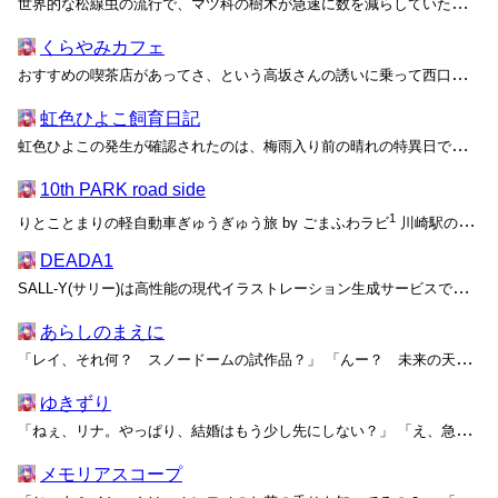
世界的な松線虫の流行で、マツ科の樹木が急速に数を減らしていた。高砂地区の盆栽協会によれば、地域内の七十パーセントの松柏類が枯れ、残りの三十パーセントのうち半分には生育への影響が出ている。盆栽はこの開発過剰な都市で緑を所有するほぼ唯一の手段だったのもあり、人々は枯れた根張りを見て激...
くらやみカフェ
おすすめの喫茶店があってさ、という高坂さんの誘いに乗って西口から十分ほど歩いていると、飲食店が密集する路地に出た。西口を出て高架をくぐり、左に曲がってから三つ目の交差点で右へ……さらに何度か外せない曲がり角があったがもう忘れてしまった。左右のビルからにょきにょきと生えた色とりどり...
虹色ひよこ飼育日記
虹色ひよこの発生が確認されたのは、梅雨入り前の晴れの特異日である六月一日のことである。これはSNSで初めて虹色ひよこの動画がアップロードされた数日前にあたるが、投稿を元にした学内新聞サークルの取材によって大々的にこの日付が発生日として喧伝されたのだ。今日も昨日も「虹色 ひよこ」あ...
10th PARK road side
1
りとことまりの軽自動車ぎゅうぎゅう旅 by ごまふわラビ
川崎駅の西口乗降所で腕時計を見ながら迎えを待っていたまりが、突然目の前に止まった車に少し身構えたのは、その小さな白い軽自動車の姿が彼女の予想からかけ離れていたせいだ。既に約束の10時からは20分...
DEADA1
SALL-Y(サリー)は高性能の現代イラストレーション生成サービスである。現代イラストレーションというのは――公式サイトによれば――現実世界を非常に精巧に再現した写真でもなく、歴史と伝統を重ねたハイアートの再生産でもなく、現代的な「生きた」ポップな絵柄の総体らしい。ここで「生きた...
あらしのまえに
「レイ、それ何？ スノードームの試作品？」 「んー？ 未来の天気が分かる高性能なひみつ道具だよ」 数十分前に夕食係としてキッチンに送り出したはずのレイがなかなか戻ってこないので様子を見に行くと、細長くて透明な瓶に白い結晶が沈んだ液体をちょうど詰め終わるところだった。本来はまな...
ゆきずり
「ねぇ、リナ。やっぱり、結婚はもう少し先にしない？」 「え、急にどうしたの。明日あいさつに行くって、もう言ってあるんでしょ？」 「それは、そうだけど……」 突然そう切り出されて困惑するリナは、赤ペンでマルをつけながら読み進めていた旅行雑誌をソファに放り投げてから、キッチンに...
メモリアスコープ