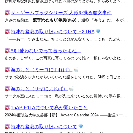
砂利がちな河原に積み上げられた即席のかまどから、きらめくような火の粉と共に七色の炎が上がる。これが夜明け前の河川敷には似合わない奇妙な焚き火であることは、誰の目にも明らかだった。 よく乾いた細い薪で作られた祭壇の一番上にくべられているのは、混紡のサージ織で仕立てられたブレザーだ...
ザ・ゲームブックシリーズ 人形を操る魔女事件
きみの名前は、
渡守(わたもり)希美(きみ)
。通称
「キミ」
だ。 本が好きで、遊ぶことも好き、元気が取り柄の、ごく普通の四年生だ。 さて、町のあちこちで人形がひとりでに姿を消してしまった「消えた人形事件」...
特殊な盆栽の取り扱いについて EXTRA
「――あー、すみません。ちょっと分かんなくて……でも、たぶん面白いです！」 「どちらをお探しですか？ あ、催眠モノならこっちの箱にまとめてありますので」 上から「えらべる！同人誌詰め合わせセット」というラベルを貼った古い段ボール箱を差し出すと、大きなリュックを背負った黒いシャ...
AIは使わないでって言ったよね！
あのさ、しずく。この写真に写ってるのって誰？ 私じゃないよね。見たことない人だけど、もしかして浮気してる？ ここのイルミネーション、昨日2人で行ったばっかりなのに。今日は別の女を連れて行ったんだね。そんなに気に入ったなら、私と行けばいいじゃん。今日クリスマスだよ？ なんで言ってく...
海のもと（ミーコによれば）
サヤは砂浜を歩きながらいろいろな話をしてくれた。SNSで日ごと入れ替わるトレンドニュースの話はあんまり面白くないけど、サヤが私に向かって話してるってだけで、二人で海辺を歩いているだけで楽しい。陸に向かって吹き付ける風はすこぶる強く、星空が映る水面では光がぐるぐるに混ざっていた。ご...
海のもと（サヤによれば）
サークル室に来たミーコは、私が先に来ているのに気付いて手を振った。ブラウンのボアブルゾンと白いアランニットの柔らかさが、はっきりしたコントラストで縁取られて彼女を包んでいる。この下に同性の私でさえ包み込まれたくなる大きな胸が隠れていることは、少なくとも夏合宿に来たことがある部員た...
15AB E11Aについて私が聞いたこと
2024年度筑波大学文芸部【新】 Advent Calendar 2024 ――生涯メールアドレスのトラブルについて、もう一つお伝えしなければいけないことがあります。そうです。利用容量超過の件です。さっきあなたは写真のバックアップでドライブを既に100GB以上使っていて、どこに...
特殊な盆栽の取り扱いについて