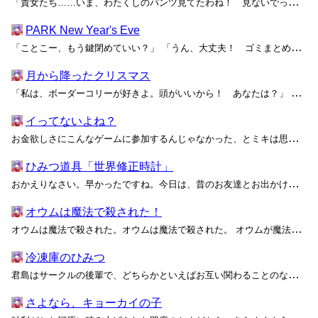
「貴女たち……いま、わたくしのパンツ見てたわね！ 見ないでって、あんなに言ったのに！ あぁっ、信じられないわっ！」 一日全コース貸し切りのゴルフ場に響き渡る甲高い声は、高松 志乃――紫苑女学園高等部三年で、学園内最大の社交クラブ「紫風会」の主宰――のものである。怒りに震える表情...
PARK New Year's Eve
「ことこー、もう鍵閉めていい？」 「うん、大丈夫！ ゴミまとめたらすぐ出るねー」 PARKが2025年最後の営業を終えてから数時間。仕事を終えたりととことこが、今まさに帰ろうとしているところである。 大晦日というのもあって、最低限の在庫整理と売上の集計だけ済ませるつもりのこ...
月から降ったクリスマス
「私は、ボーダーコリーが好きよ。頭がいいから！ あなたは？」 「ボルゾイ！ カッコよくて足が速いから！」 「うん、知ってた！」 「私だって知ってるよ。昔一緒に図鑑見たよね！ んー……あと何の話するんだっけ」 「アレでしょ。脳波を……ね？ みなさ～ん、お手持ちのアルミホイル...
イってないよね？
お金欲しさにこんなゲームに参加するんじゃなかった、とミキは思った。「同時に絶頂しないと出られない部屋」なんて、
ひみつ道具「世界修正時計」
おかえりなさい。早かったですね。今日は、昔のお友達とお出かけって言ってませんでしたか？ あらあら、どうしちゃったんでしょう！ そんなに青ざめちゃって。 それ、昨日あなたにあげたひみつ道具ですよね。世界修正時計……失敗した会話を、時間ごと戻してやり直せる時計です。これがどうかし...
オウムは魔法で殺された！
オウムは魔法で殺された。オウムは魔法で殺された。 オウムが魔法で殺された！ 外では何やら騒ぎになっているのですが、私には何を話しているのか分かりません。 鉄格子の向こうで緑色の煙が上がったかと思うと、色とりどりの綺麗なオウムが次々と地面に落ちていきます。オウムは音を真似する...
冷凍庫のひみつ
君島はサークルの後輩で、どちらかといえばお互い関わることのない――はっきり言うと苦手な――タイプだった。先輩後輩の隔てなく、そして男女の区別もなくしっかり媚びて、しっかり好かれて上手に生きる。一部の女子からは同じくらいしっかり嫌われているけど、陰口を叩かれるほどの悪事でもない。可...
さよなら、キョーカイの子