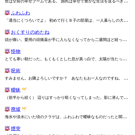
世は空前の幸せブームである。 国民は幸せで豊かな生活を送るべきだとされ、その実現を最優先とする政策が続いた。その目標から外れた生き方は非道徳的なものとしてしばしば批判され、国だけでなく周囲からも白い目を向けられてしまう。何が幸せで、どうすると豊かなのかを国が決定する時代に入った...
ふわふわ
「適当にくつろいでよ」 初めて行くＢ子の部屋は、一人暮らしの大学生のそれにしては綺麗だった。少なくとも、同じ一人暮らしの女子大生の私の部屋よりは整っている。フローリングの床に、ガラスのテーブルとクローゼットと、本棚にベッド。それと、もう一つある黒い棚の上に四十センチほどの水槽が...
おくすりのめたね
頭が痛い。愛用の頭痛薬が手に入らなくなってから二週間ほど経った。変だなぁ、とぼんやり思いながら日々を過ごしている。頭が痛い。 私は時々、妙な頭痛に悩まされている。 朝起きると、ぴりっとした刺激の後に頭の芯からずんとした痛みが漏れ出す。その痛みがぐるぐる脳を回っていく感覚が、た...
怪物
とても寒い朝だった。もくもくとした息が真っ白で、太陽が当たってよく輝いている。 「ハカセがね、本当は私は人間じゃないって言うの」 Ｂ子が急にそう言った。いつもより小さくて不安そうで、絞り出したような声だ。歩きながら誤魔化すように、私に聞こえないふりをする余地があるように。 ...
呪術
すみません。お隣よろしいですか？ あなたもお一人なのですね。 そうですね。少し気になったというか、昔の知り合いとよく似ていましたので。 聞きたい、ですか？ 別にかまいませんが、すごく面白い話ではないのです。ただ、呪術から抜け出せない滑稽な大人のお話ですから。いいですか？ それ...
曖昧
（前半から続く） 辺りはすっかり暗くなってしまった。影に潜んで動かなかったクラゲの群れもすっかり自由に動き出し、夜の空気が一帯を支配する。そろそろ夜露を凌げるような場所を見つけないと、闇に飲まれて死んでしまいそうだわ。 それにしても、霧が強い。少し歩くと顔がほんのり湿るという...
廃墟
海水や淡水にいた頃のクラゲは、ふわふわで曖昧なものだったと聞いています。そうですね……少なくとも、わざわざナイフで切り刻む必要はなかったのでしょう。 クラゲは全て絶滅してしまいました。私たちも、いつか絶滅するのでしょうか？ 高架の終点からさらに少し北上すると、中心市街地らしき...
煙突