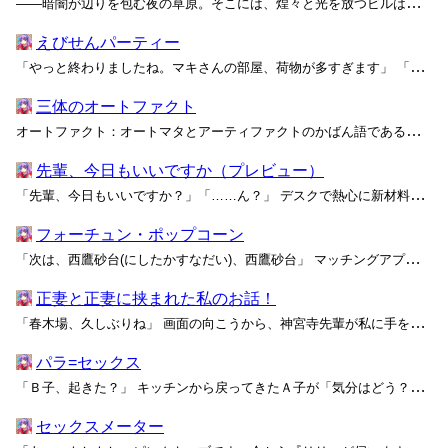
――暗闇が辺りを包む夜の草原。そこには、煌々と光を放つビルはおろか、わずかに道を照らす街灯さえどこにも見当たらない。少しずつ前に進む
えびせんパーティー
「やっと終わりましたね。マキさんの部屋、荷物が多すぎます」 「ふふ、ごめんね。でも、手伝ってくれてありがとう」 昼前までにすっかり荷物を運び出した私たちは、引っ越しの大きなトラックの音が聞こえなくなるまで、なんとなく外階段の踊り場から空を見上げていました。少しずつ冬が追い出さ...
三体のオートファクト
オートファクト：オートマタとアーティファクトのかばん語である。人形が十分な意思能力を持った時代に「ドール」と呼ぶのが差別的とされたために作られたことば。 「あの、ご主人様。どうして私を選んだんですか？」「どうして……って？」「ですから！」 フローリングに正座したまま購入者を睨...
先輩、今日もいいですか（プレビュー）
「先輩、今日もいいですか？」「……ん？」 デスクで熱心に新材料の特性分析シートを仕上げている先輩に後ろから声を掛けると、肩の上くらいで短く切られたぼさぼさの銀髪がぱさりと揺れた。じっと作業を続けていた身体にまとわりついた空気が広がるように、最近買ったらしいローズの香水がふわりと...
フォーチュン・ポップコーン
「次は、西鷹砂台(にしたかすなだい)、西鷹砂台」 マッチングアプリで出会った女が待ち合わせ場所に指定した駅――保世(ほぜ)線の終着駅がおよそ二キロ四方の廃墟に続いているのを思い出したとき、私はやっと自分が騙されていたことに気付いた。久しぶりに好きな顔の女に会える！と舞い上がって...
正妻と正妻に挟まれた私のお話！
「春木場、久しぶりね」 画面の向こうから、神宮寺先輩が私に手を振る。凛とした顔立ちに、ぱっと柔らかい笑顔が浮かんだ。あの頃、放課後のおしゃべりの合間に見せていた、本当に楽しそうなときの表情だ。私を貫いてどこか遠くを見据えるような綺麗な瞳は、今でも変わらず綺麗なままそこにあった。...
パラ=セックス
「Ｂ子、起きた？」 キッチンから戻ってきたＡ子が「気分はどう？」と言って、テーブルの上にトレイを置いた。 「ちょっと、あつい……かも」 すん、と鼻を鳴らすと、数カ月の
セックスメーター