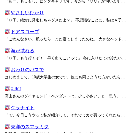
「あー、もしもし、ピンクキャブです。今から『リリ』が伺いますんで、準備お願いします」 床やテーブルのあちらこちらに転がった空き缶を片付ける土曜の昼下がり。やっとのことで掃除を終えた私に、電話口で輸送係の若い男の声がそう告げた。 ベッド、オッケー。ソファ、オッケー。都心の狭いマ...
やさしいひかり
「Ｂ子、絶対に見逃しちゃダメだよ？」 不思議なことに、私はＡ子の言葉に操られるようにその瞬間をじっと待っていた。数分離れた隙に台無しになってしまったらどうしようと、ほんの十歩先にあるトイレに行くのを我慢してしまうほどに。 こたつの上に、Ａ子からもらったプレゼントが置かれている...
ドアスコープ
「ごめんなさい。私ったら、また寝てしまったのね」 大きなベッドで目を覚ましたユミが、ソファに腰掛けてそわそわと待つ私に気付いて声をかける。 眠っているユミを見ていたら、きっと彼女を求めて泣きじゃくってしまうだろうから、私は彼女に背を向けて待っているしかなかった。ラブホテルのつ...
海が壊れる
「Ｂ子、もう行くぞ！ 早く出てこいって」 冬に入りたての冷たい夕暮れの中で、イライラしたＡ子の声と共に乱暴にドアノブを回す音が響く。浮いたレバーがあちこちにぶつかって、不快な金属音がＢ子の部屋を満たした。とはいえ、都心の繁華街から徒歩数分の狭苦しいマンションには、これくらいの騒...
おわりのバスで
はじめまして。19歳大学生の女です。他にも同じような方がいたらお話を聞きたいと思ったので、投稿させていただきます。 先日、GOTOトラベルで東京に行く機会がありました。このご時世でバイトもしにくくてお金がなかったので、移動は往復どちらも夜行バスにしました（私自身は関西の方に住ん...
0.4ct
高山さんのダイヤモンド・ペンダントは、少し小さい。と、思う。 「それ、素敵ですね」 でも、わざわざそんなことは言わない。 高山さんは同じサークルの先輩で、みんなの人気者。おっとりとした性格とふわふわの笑顔で、男子の会員はもちろん、女子にだって好かれている。ボブカットのふわり...
グラナイト
「で、今日こうやって私が紹介して、それでミカが買ってくれたら私に十パーセントの配当があるから――」 セントラルラインに乗ってわざわざ二時間かけてやってきた喫茶店で、私はなぜかマルチ商法の勧誘を受けていた。十パーセントの配当がもらえるから、何人に売れば回収できて、半年もすれば何百...
東洋のスマラカタ