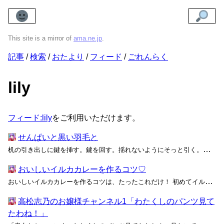
This site is a mirror of
ama.ne.jp
.
記事
検索
おたより
フィード
ごれんらく
lily
フィード:lily
をご利用いただけます。
せんぱいと黒い羽毛と
机の引き出しに鍵を挿す。鍵を回す。揺れないようにそっと引く。八角形の黒いビスケット缶が、白いハンカチを下敷きにして真ん中に置かれている。息を止める。私はその缶を両手で挟むように少し持ち上げてから、ふと気配を感じて缶を置いた。ゆっくりと引き出しを奥に戻す。おそるおそる振り返る。誰も...
おいしいイルカカレーを作るコツ♡
おいしいイルカカレーを作るコツは、たったこれだけ！ 初めてイルカ肉を調理する人にありがちなのが、下処理の大切さを軽視した失敗です。知らないお肉を全て「鶏肉みたいな味」だと思う人もいますが、ミオグロビンは肉の色を決めると同時に―― 「先輩、野菜切り終わりましたけ、ど……うわ、く...
高松志乃のお嬢様チャンネル1「わたくしのパンツ見て
たわね！」