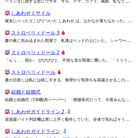
ベランダに面する窓にウサギ、サル、クマ、コアラ、風船、虹などのかわいいイラストが貼り付けられたレンガ調タイルの住宅 「ねぇ、ナナロク。そろそろ、子供作らない？」 「またその話？」 「センターがうるさいんだってば、ずっと」 私が76784291739271号に子供をせがむの...
しあわせミサイル
彼女にべったりこびりついた
しあわせ
は、なかなか落ちなかった。思い出してみると、私たちのエリアは特にＨＰＳが良かったし、どうしようもない副作用なのだろう。 「お姉ちゃん、花火綺麗だね！」 ポップな絵柄の手持ち花火が、長い火花を出してよく光る。妹はその真っ赤...
ストロベリィドール 3
夏の夜に包み込まれた部屋で、私達はベッドの上にいた。 シャワーを浴びているうちに長くなると思っていた雨はもう止んでいたらしく、辺りはすっかり静まっている。陽が沈んだ後はエアコンの動きも弱くなって、隣の部屋も静寂を保っていることだろう。 向かい合ってベッドにぺたりと座る二人。自...
ストロベリィドール 2
「んぅ……朝か」 ぴぴぴぴと、不快な音が部屋に響いた。 「ううううう……」 私は呻きながら何度かスマートフォンをいじくりまわすけれど、とうとうそれが原因ではないことを思い出し、煩わしい音を発する銀の目覚まし時計をぱしりと叩く。 「暑い……べとべとする……」 夏の目覚めは...
ストロベリィドール
夏の日差しは私には眩しすぎる。無理やり気持ちを高揚させるこの陽光は、大事にしなきゃいけないものを全部隠してしまうから。 電車に一時間ほど揺られ、私の目的地を告げるアナウンスを聞く。駅のホームに降り立つと、既に待ち合わせの時間からは幾分過ぎていた。 休日の昼下がりとは言え、この...
結婚と結婚式
結婚と結婚式（C94配布ペーパー） 「模擬挙式だって。今度みんなで行ってみない？」 マヤが放課後に持ってきた週末の予定は、いつものとはかなり方向性が違っていた。差し出されたパンフレットには、ウェディングチャペルの写真と共に「二人の夢、永遠に」とおしゃれなフォントが踊っている。...
しあわせガイドライン 2
居酒屋バイト判定機は実に上手く動作していた。全体で見ればそうだろう。 私が持っている「しあわせガイドライン」には、こう書いてある。 幸せなみなさんのうち、満十八歳になった人は一ヶ月以内に職業適性テストを受けなければなりません。適性テストには当日のテスト結果に加え、これまでの学...
しあわせガイドライン