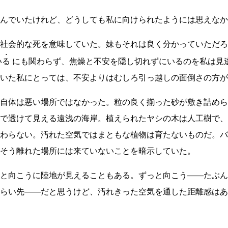
んでいたけれど、どうしても私に向けられたようには思えなか
社会的な死を意味していた。妹もそれは良く分かっていただろ
いる
にも関わらず、焦燥と不安を隠し切れずにいるのを私は見
いた私にとっては、不安よりはむしろ引っ越しの面倒さの方が
自体は悪い場所ではなかった。粒の良く揃った砂が敷き詰めら
で透けて見える遠浅の海岸。植えられたヤシの木は人工樹で、
わらない。汚れた空気ではまともな植物は育たないものだ。バ
そう離れた場所には来ていないことを暗示していた。
と向こうに陸地が見えることもある。ずっと向こう
――
たぶん
らい先
――
だと思うけど、汚れきった空気を通した距離感はあ