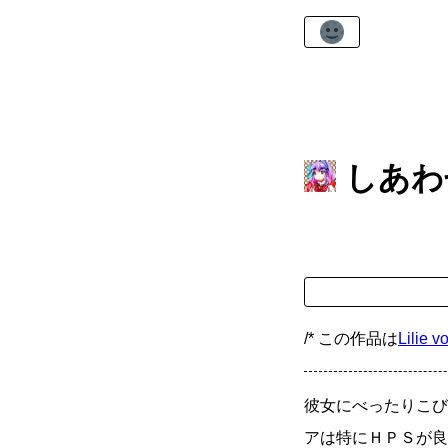
しあわ
/* この作品は
Lilie v
彼女にべったりこび
アは特にＨＰＳが良