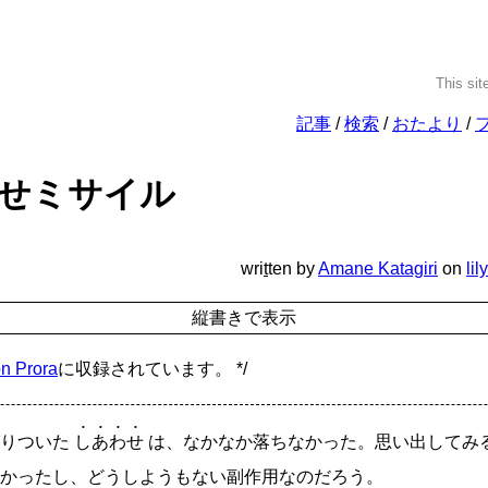
This sit
記事
検索
おたより
せミサイル
wri
t
ten
by
Amane Katagiri
on
lily
on Prora
に収録されています。 */
りついた
しあわせ
は、なかなか落ちなかった。思い出してみ
かったし、どうしようもない副作用なのだろう。