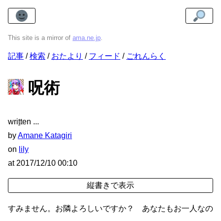
This site is a mirror of
ama.ne.jp
.
記事
検索
おたより
フィード
ごれんらく
呪術
wri
t
ten
by
Amane Katagiri
on
lily
at
2017/12/10 00:10
すみません。お隣よろしいですか？ あなたもお一人なの