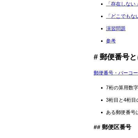
「存在しない
「どこでもな
演習問題
参考
郵便番号と
郵便番号・バーコー
7桁の算用数
3桁目と4桁
ある郵便番号
郵便区番号