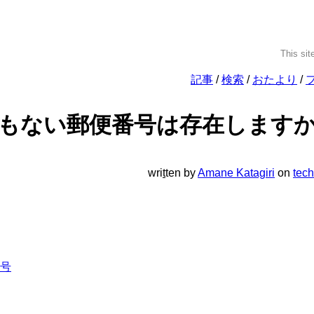
This sit
記事
検索
おたより
もない郵便番号は存在します
wri
t
ten
by
Amane Katagiri
on
tech
号