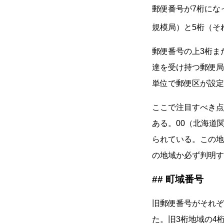
郵便番号が7桁にな
規模局）と5桁（そ
郵便番号の上3桁ま
達を受け持つ郵便局
単位で郵便区が設定
ここで注目すべき点
ある。00（北海道
られている。この地
の地域か必ず判明す
町域番号
旧郵便番号がそれぞ
た。旧3桁地域の4