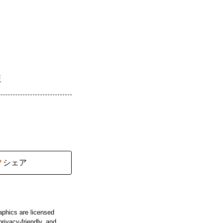
便
シェア
aphics are licensed
privacy-friendly, and