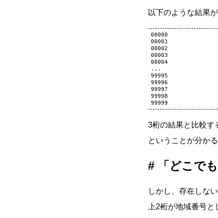
以下のような結果が
00000

00001

00002

00003

00004

...

99995

99996

99997

99998

3桁の結果と比較す
ということが分かる
「どこでも
しかし、存在しない
上2桁が地域番号と