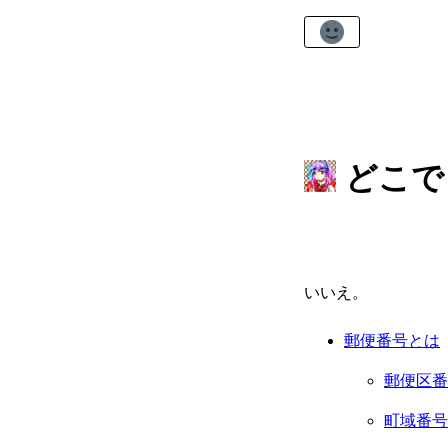
どこで
いいえ。
郵便番号とは
郵便区番
町域番号