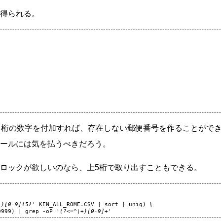
得られる。
4桁の数字を付加すれば、存在しない郵便番号を作ることがで
ールには気を払うべきだろう。
ロックが欲しいのなら、上5桁で取り出すこともできる。
")[0-9]{5}'
KEN_ALL_ROME.CSV
|
sort
|
uniq
)
\
9999
)
|
grep
-oP
'(?<=^\+)[0-9]+'