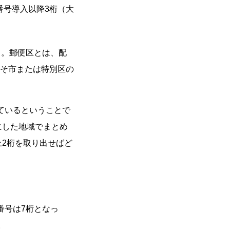
番号導入以降3桁（大
る。郵便区とは、配
そ市または特別区の
ているということで
にした地域でまとめ
上2桁を取り出せばど
番号は7桁となっ
。