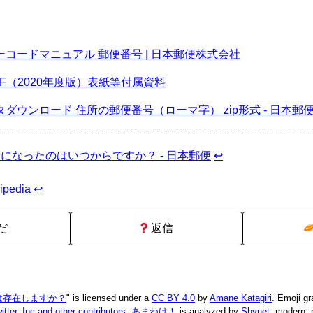
コードマニュアル 郵便番号 | 日本郵便株式会社
F（2020年度版）表紙等付属資料
ダウンロード 住所の郵便番号（ローマ字） zip形式 - 日本郵
になったのはいつからですか？ - 日本郵便
↩
pedia
↩
だ
返信
は存在しますか？
" is licensed under a
CC BY 4.0
by
Amane Katagiri
. Emoji gr
itter, Inc and other contributors
.
あまねけ！
is analyzed by
Shynet
, modern, 