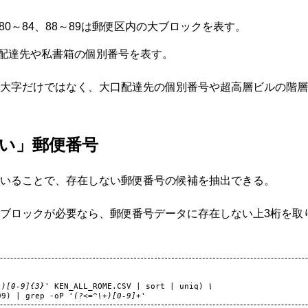
9、80～84、88～89は郵便区内の大ブロックを表す。
口配達先や私書箱の個別番号を表す。
大字だけではなく、大口配達先の個別番号や超高層ビルの階層
い」郵便番号
いることで、存在しない郵便番号の候補を抽出できる。
ブロックが必要なら、郵便番号データに存在しない上3桁を取
")[0-9]{3}'
KEN_ALL_ROME.CSV
|
sort
|
uniq
)
\
99
)
|
grep
-oP
'(?<=^\+)[0-9]+'