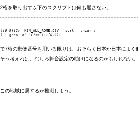
2桁を取り出す以下のスクリプトは何も返さない。
")[0-9]{2}'
KEN_ALL_ROME.CSV
|
sort
|
uniq
)
\
9
)
|
grep
-oP
'(?<=^\+)[0-9]+'
で7桁の郵便番号を用いる限りは、おそらく日本か日本によく
そう考えれば、むしろ舞台設定の助けになるのかもしれない。
この地域に属するか推測しよう。