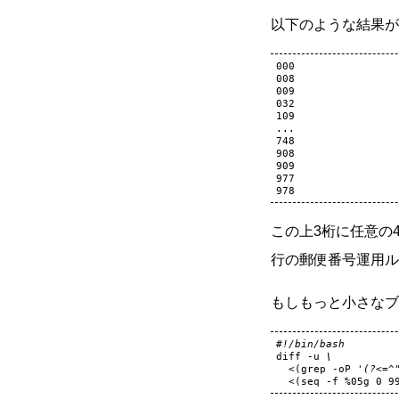
以下のような結果が
000

008

009

032

109

...

748

908

909

977

この上3桁に任意の
行の郵便番号運用ル
もしもっと小さなブ
#!/bin/bash
diff
-u
\
<
(
grep
-oP
'(?<=^
<
(
seq
-f
%05g
0
9