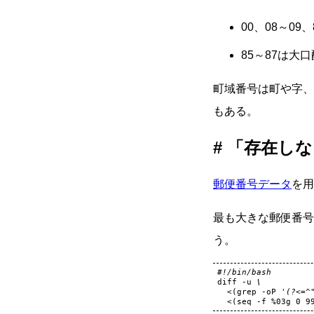
00、08～0
85～87は大
町域番号は町や字、
もある。
「存在しな
郵便番号データ
を用
最も大きな郵便番号
う。
#!/bin/bash
diff
-u
\
<
(
grep
-oP
'(?<=^
<
(
seq
-f
%03g
0
9