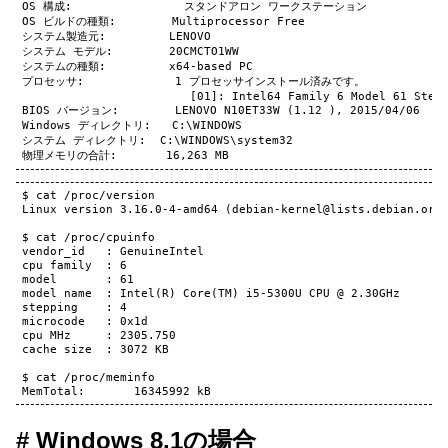
OS 構成:                スタンドアロン ワークステーション

OS ビルドの種類:        Multiprocessor Free

システム製造元:         LENOVO

システム モデル:        20CMCTO1WW

システムの種類:         x64-based PC

プロセッサ:             1 プロセッサインストール済みです。

                        [01]: Intel64 Family 6 Model 61 Stepp
BIOS バージョン:        LENOVO N10ET33W (1.12 ), 2015/04/06

Windows ディレクトリ:   C:\WINDOWS

システム ディレクトリ:  C:\WINDOWS\system32

$ cat /proc/version

Linux version 3.16.0-4-amd64 (debian-kernel@lists.debian.org)
$ cat /proc/cpuinfo

vendor_id   : GenuineIntel

cpu family  : 6

model       : 61

model name  : Intel(R) Core(TM) i5-5300U CPU @ 2.30GHz

stepping    : 4

microcode   : 0x1d

cpu MHz     : 2305.750

cache size  : 3072 KB

$ cat /proc/meminfo

Windows 8.1の場合