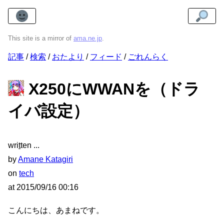
This site is a mirror of
ama.ne.jp
.
記事
検索
おたより
フィード
ごれんらく
X250にWWANを（ドラ
イバ設定）
wri
t
ten
by
Amane Katagiri
on
tech
at
2015/09/16 00:16
こんにちは、あまねです。