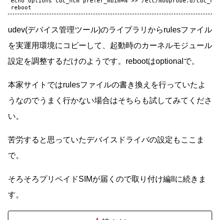
echo
options
cdc_ncm
prefer_mbim
=
N
>>
/etc/modprobe.d/cdc_ncm
udev(デバイス管理ツール)のライブラリからrulesファイル
を実運用環境にコピーして、起動時のカーネルモジュール
設定を調整するだけのようです。rebootはoptionalで。
本家サイトではrulesファイルの書き換えを行っていたよ
うなのでうまく行かない場合はそちらも試してみてくださ
い。
苦労すると思っていたデバイスドライバの設定もここま
で。
そろそろプリペイドSIMが届くので取り付け編IIに続きま
す。