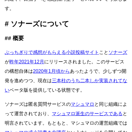
す。
ソナーズについて
概要
ぶっちぎりで感想がもらえる小説投稿サイト
こと
ソナーズ
が
昨年2021年12月
にリリースされました。このサービス
の構想自体は
2020年1月頃から
あったようで、少しずつ開
発を進めつつ、現在は
三本柱のうち二本しか実装されてな
い
ベータ版を提供している状態です。
ソナーズは匿名質問サービスの
マシュマロ
と同じ組織によ
って運営されており、
マシュマロ派生のサービスである
と
明言されています。もともと、マシュマロの運営組織では