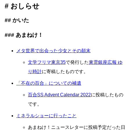
おしらせ
かいた
あまねけ！
メタ世界で出会った少女とその顛末
文学フリマ東京35
で発行した
東雲銀座広報 ゆ
り時計
に寄稿したものです。
「不在の百合」についての補遺
百合SS Advent Calendar 2022
に投稿したもの
です。
ミネラルショーに行ったこと
あまねけ！ニュースレターに投稿予定だった日