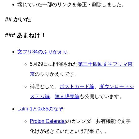
壊れていた一部のリンクを修正・削除しました。
かいた
あまねけ！
文フリ34のふりかえり
5月29日に開催された
第三十四回文学フリマ東
京
のふりかえりです。
補足として、
ポストカード編
、
ダウンロードシ
ステム編
、
無人販売編
も公開しています。
Latin-1と0x85のなぞ
Proton Calendar
のカレンダー共有機能で文字
化けが起きていたという記事です。