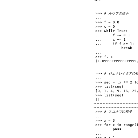
>>>
# ルウプの様子
...
>>>
f
=
0.0
>>>
c
=
0
>>>
while
True
:
...
f
+=
0.1
...
c
+=
1
...
if
f
>=
1
:
...
break
...
>>>
f
,
c
(
1.0999999999999999
>>>
# ジェネレイタアの
...
>>>
seq
=
(
x
**
2
f
>>>
list
(
seq
)
[
0
,
1
,
4
,
9
,
16
,
25
>>>
list
(
seq
)
[]
>>>
# スコオプの様子
...
>>>
x
=
3
>>>
for
x
in
range
(
...
pass
...
>>>
x
+
1