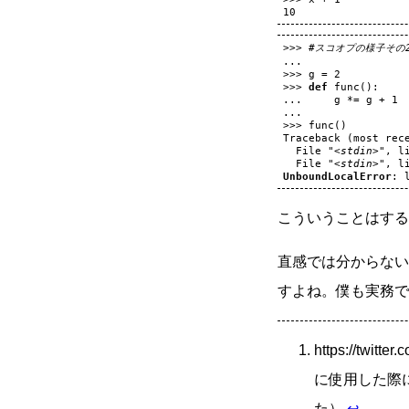
10
>>>
#スコオプの様子その
...
>>>
g
=
2
>>>
def
func
():
...
g
*=
g
+
1
...
>>>
func
()
Traceback
(
most
rec
File
"<stdin>"
,
l
File
"<stdin>"
,
l
UnboundLocalError
:
こういうことはする
直感では分からない
すよね。僕も実務で
https://twi
に使用した際
た）
↩