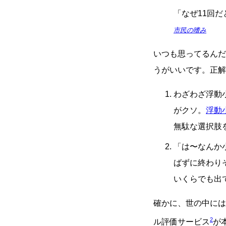
「なぜ11回
市民の嗜み
いつも思ってるんだ
うがいいです。正解
わざわざ浮動
がクソ。
浮動
無駄な選択肢
「は〜なんか
ばずに終わり
いくらでも出
確かに、世の中には
2
ル評価サービス
が