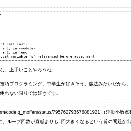
2
ent
call
last
):
ine
1
,
in
<
module
>
ine
2
,
in
func
local
variable
'g'
referenced
before
assignment
な。上手いことやろうね。
技巧プログラミング、中学生が好きそう。魔法みたいだから。
使わない限りでは好きです。
tter.com/codeiq_moffers/status/795762793676881921
に、ループ回数が直感よりも1回大きくなるという旨の問題が