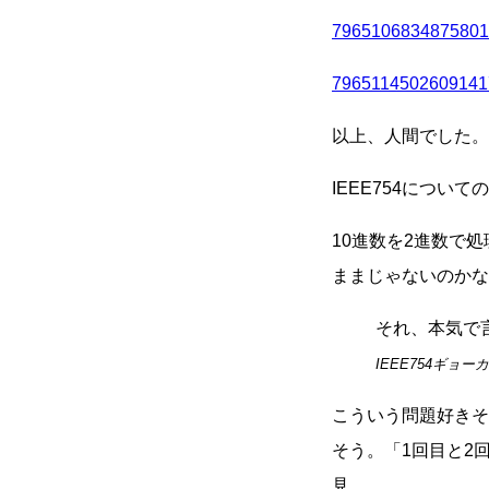
7965106834875801
7965114502609141
以上、人間でした。
IEEE754につ
10進数を2進数で
ままじゃないのかな
それ、本気で言
IEEE754ギョ
こういう問題好きそ
そう。「1回目と2
見。