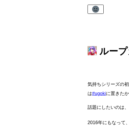
ループ
気持ちシリーズの初
は
#ugoki
に置きたか
話題にしたいのは、
2016年にもなっ