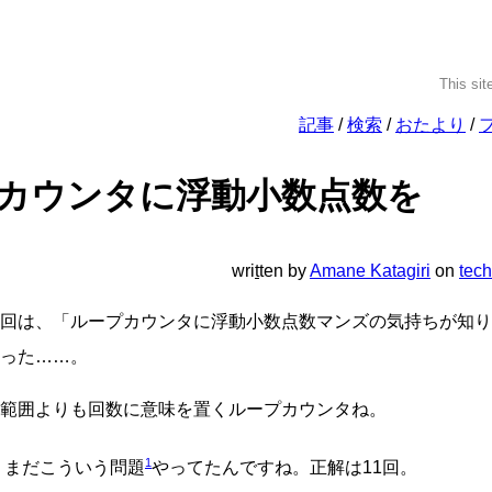
This sit
記事
検索
おたより
カウンタに浮動小数点数を
wri
t
ten
by
Amane Katagiri
on
tech
回は、「ループカウンタに浮動小数点数マンズの気持ちが知り
った……。
範囲よりも回数に意味を置くループカウンタね。
1
て、まだこういう問題
やってたんですね。正解は11回。