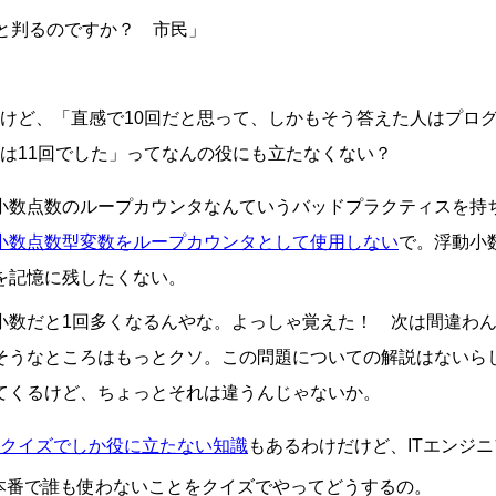
だと判るのですか？ 市民」
けど、「直感で10回だと思って、しかもそう答えた人はプロ
は11回でした」ってなんの役にも立たなくない？
小数点数のループカウンタなんていうバッドプラクティスを持
小数点数型変数をループカウンタとして使用しない
で。浮動小
を記憶に残したくない。
小数だと1回多くなるんやな。よっしゃ覚えた！ 次は間違わ
そうなところはもっとクソ。この問題についての解説はないら
てくるけど、ちょっとそれは違うんじゃないか。
クイズでしか役に立たない知識
もあるわけだけど、ITエンジ
本番で誰も使わないことをクイズでやってどうするの。