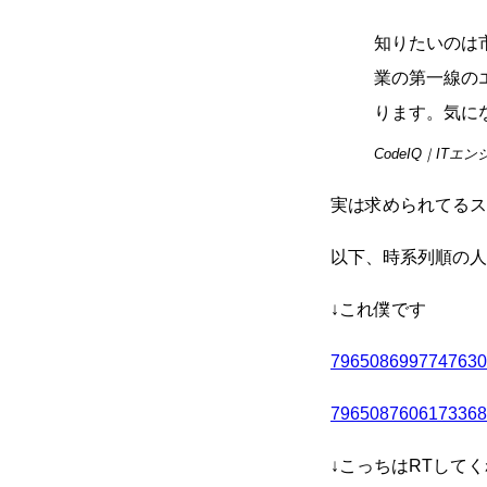
知りたいのは
業の第一線の
ります。気に
CodeIQ｜IT
実は求められてるス
以下、時系列順の人
↓これ僕です
7965086997747630
7965087606173368
↓こっちはRTして