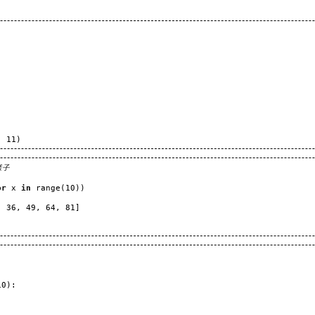
,
11
)
様子
or
x
in
range
(
10
))
,
36
,
49
,
64
,
81
]
10
):