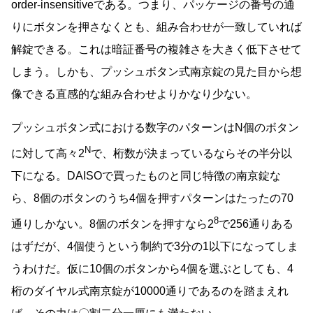
order-insensitiveである。つまり、パッケージの番号の通
りにボタンを押さなくとも、組み合わせが一致していれば
解錠できる。これは暗証番号の複雑さを大きく低下させて
しまう。しかも、プッシュボタン式南京錠の見た目から想
像できる直感的な組み合わせよりかなり少ない。
プッシュボタン式における数字のパターンはN個のボタン
N
に対して高々2
で、桁数が決まっているならその半分以
下になる。DAISOで買ったものと同じ特徴の南京錠な
ら、8個のボタンのうち4個を押すパターンはたったの70
8
通りしかない。8個のボタンを押すなら2
で256通りある
はずだが、4個使うという制約で3分の1以下になってしま
うわけだ。仮に10個のボタンから4個を選ぶとしても、4
桁のダイヤル式南京錠が10000通りであるのを踏まえれ