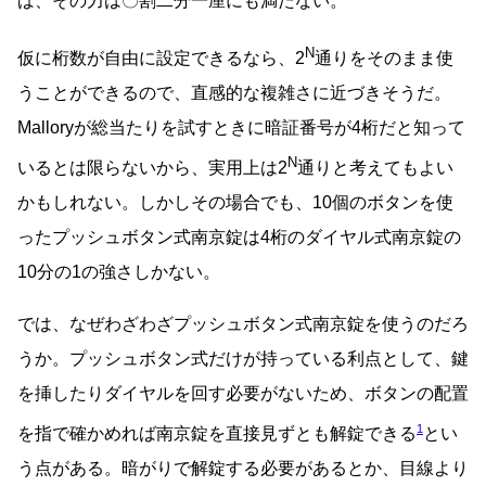
ば、その力は〇割二分一厘にも満たない。
N
仮に桁数が自由に設定できるなら、2
通りをそのまま使
うことができるので、直感的な複雑さに近づきそうだ。
Malloryが総当たりを試すときに暗証番号が4桁だと知って
N
いるとは限らないから、実用上は2
通りと考えてもよい
かもしれない。しかしその場合でも、10個のボタンを使
ったプッシュボタン式南京錠は4桁のダイヤル式南京錠の
10分の1の強さしかない。
では、なぜわざわざプッシュボタン式南京錠を使うのだろ
うか。プッシュボタン式だけが持っている利点として、鍵
を挿したりダイヤルを回す必要がないため、ボタンの配置
1
を指で確かめれば南京錠を直接見ずとも解錠できる
とい
う点がある。暗がりで解錠する必要があるとか、目線より