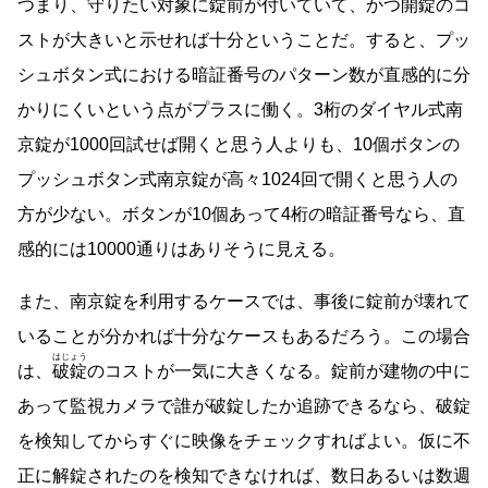
つまり、守りたい対象に錠前が付いていて、かつ開錠のコ
ストが大きいと示せれば十分ということだ。すると、プッ
シュボタン式における暗証番号のパターン数が直感的に分
かりにくいという点がプラスに働く。3桁のダイヤル式南
京錠が1000回試せば開くと思う人よりも、10個ボタンの
プッシュボタン式南京錠が高々1024回で開くと思う人の
方が少ない。ボタンが10個あって4桁の暗証番号なら、直
感的には10000通りはありそうに見える。
また、南京錠を利用するケースでは、事後に錠前が壊れて
いることが分かれば十分なケースもあるだろう。この場合
はじょう
は、
破錠
のコストが一気に大きくなる。錠前が建物の中に
あって監視カメラで誰が破錠したか追跡できるなら、破錠
を検知してからすぐに映像をチェックすればよい。仮に不
正に解錠されたのを検知できなければ、数日あるいは数週