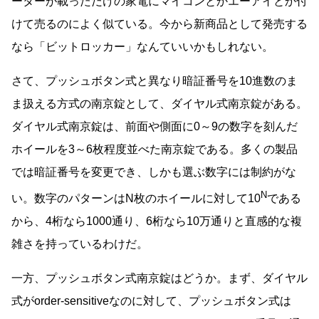
ーターが載っただけの家電にマイコンとかエーアイとか付
けて売るのによく似ている。今から新商品として発売する
なら「ビットロッカー」なんていいかもしれない。
さて、プッシュボタン式と異なり暗証番号を10進数のま
ま扱える方式の南京錠として、ダイヤル式南京錠がある。
ダイヤル式南京錠は、前面や側面に0～9の数字を刻んだ
ホイールを3～6枚程度並べた南京錠である。多くの製品
では暗証番号を変更でき、しかも選ぶ数字には制約がな
N
い。数字のパターンはN枚のホイールに対して10
である
から、4桁なら1000通り、6桁なら10万通りと直感的な複
雑さを持っているわけだ。
一方、プッシュボタン式南京錠はどうか。まず、ダイヤル
式がorder-sensitiveなのに対して、プッシュボタン式は