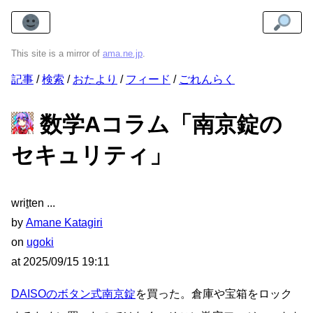
This site is a mirror of
ama.ne.jp
.
記事
検索
おたより
フィード
ごれんらく
数学Aコラム「南京錠の
セキュリティ」
wri
t
ten
by
Amane Katagiri
on
ugoki
at
2025/09/15 19:11
DAISOのボタン式南京錠
を買った。倉庫や宝箱をロック