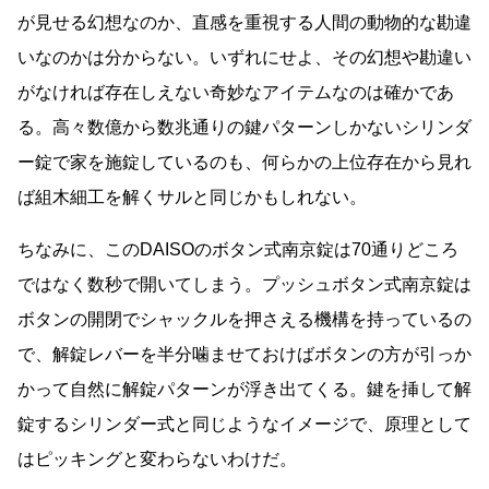
が見せる幻想なのか、直感を重視する人間の動物的な勘違
いなのかは分からない。いずれにせよ、その幻想や勘違い
がなければ存在しえない奇妙なアイテムなのは確かであ
る。高々数億から数兆通りの鍵パターンしかないシリンダ
ー錠で家を施錠しているのも、何らかの上位存在から見れ
ば組木細工を解くサルと同じかもしれない。
ちなみに、このDAISOのボタン式南京錠は70通りどころ
ではなく数秒で開いてしまう。プッシュボタン式南京錠は
ボタンの開閉でシャックルを押さえる機構を持っているの
で、解錠レバーを半分噛ませておけばボタンの方が引っか
かって自然に解錠パターンが浮き出てくる。鍵を挿して解
錠するシリンダー式と同じようなイメージで、原理として
はピッキングと変わらないわけだ。