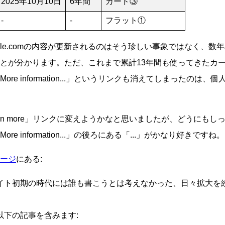
2025年10月10日
6年間
カード③
-
-
フラット①
mple.comの内容が更新されるのはそう珍しい事象ではなく、数
とが分かります。ただ、これまで累計13年間も使ってきたカ
re information...」というリンクも消えてしまったのは
arn more」リンクに変えようかなと思いましたが、どうにもし
e information...」の後ろにある「...」がかなり好きですね。
ージ
にある:
イト初期の時代には誰も書こうとは考えなかった、日々拡大を
。
以下の記事を含みます: