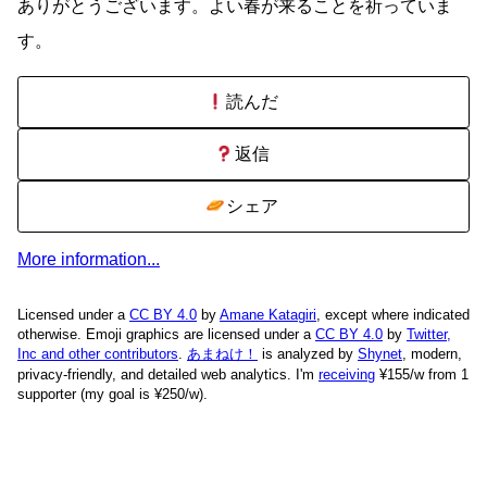
ありがとうございます。よい春が来ることを祈っていま
す。
読んだ
返信
シェア
More information...
Licensed under a
CC BY 4.0
by
Amane Katagiri
, except where indicated
otherwise. Emoji graphics are licensed under a
CC BY 4.0
by
Twitter,
Inc and other contributors
.
あまねけ！
is analyzed by
Shynet
, modern,
privacy-friendly, and detailed web analytics.
I'm
receiving
¥155/w from 1
supporter (my goal is ¥250/w).