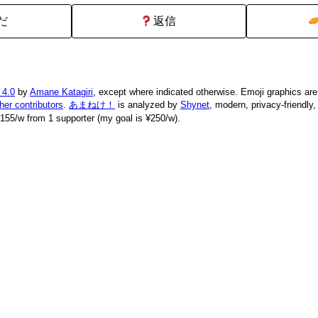
だ
返信
 4.0
by
Amane Katagiri
, except where indicated otherwise. Emoji graphics ar
ther contributors
.
あまねけ！
is analyzed by
Shynet
, modern, privacy-friendly
155/w from 1 supporter (my goal is ¥250/w).