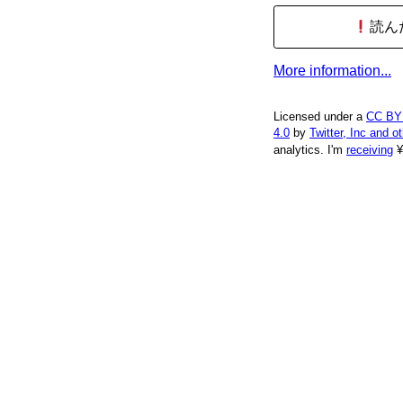
読ん
More information...
Licensed under a
CC BY
4.0
by
Twitter, Inc and o
analytics.
I'm
receiving
¥