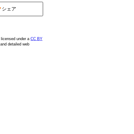
シェア
e licensed under a
CC BY
, and detailed web