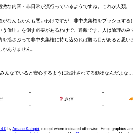
過激な内容・非日常が流行っているようですね。これが人類。
権がなんもかんも悪いわけですが、非中央集権をプッシュする
いう倫理』を倒す必要があるわけで、難敵です。人は論理のみ
情を揺さぶって非中央集権に持ち込めれば勝ち目があると思い
しかありません。
みんなでいると安心するように設計されてる動物なんだよな…
だ
返信
 4.0
by
Amane Katagiri
, except where indicated otherwise. Emoji graphics ar