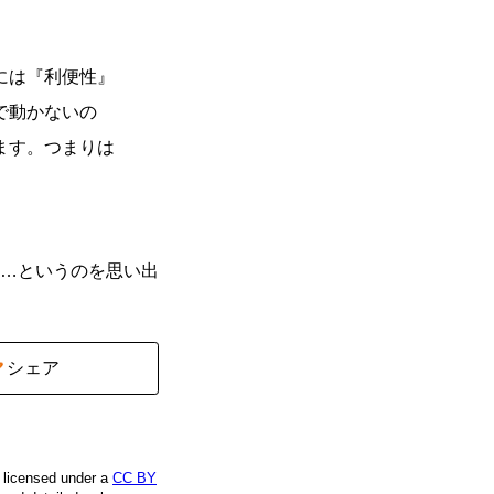
には『利便性』
で動かないの
ます。つまりは
…というのを思い出
シェア
e licensed under a
CC BY