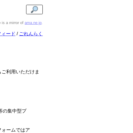
e is a mirror of
ama.ne.jp
.
フィード
ごれんらく
もご利用いただけま
等の集中型プ
フォームではア