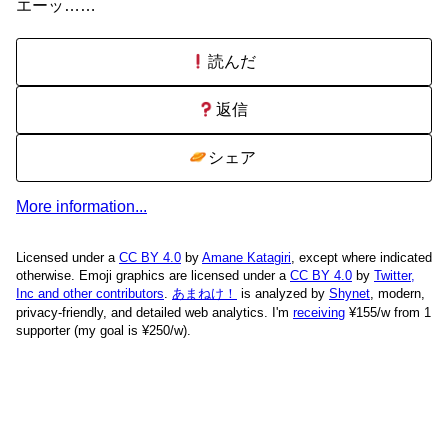
エーッ……
読んだ
返信
シェア
More information...
Licensed under a
CC BY 4.0
by
Amane Katagiri
, except where indicated
otherwise. Emoji graphics are licensed under a
CC BY 4.0
by
Twitter,
Inc and other contributors
.
あまねけ！
is analyzed by
Shynet
, modern,
privacy-friendly, and detailed web analytics.
I'm
receiving
¥155/w from 1
supporter (my goal is ¥250/w).