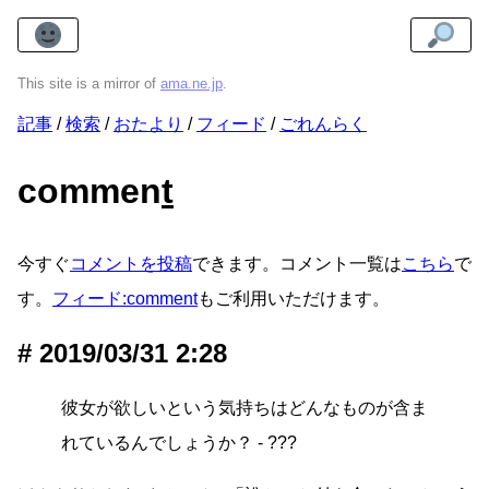
This site is a mirror of
ama.ne.jp
.
記事
検索
おたより
フィード
ごれんらく
commen
t
今すぐ
コメントを投稿
できます。コメント一覧は
こちら
で
す。
フィード:comment
もご利用いただけます。
2019/03/31 2:28
彼女が欲しいという気持ちはどんなものが含ま
れているんでしょうか？ - ???