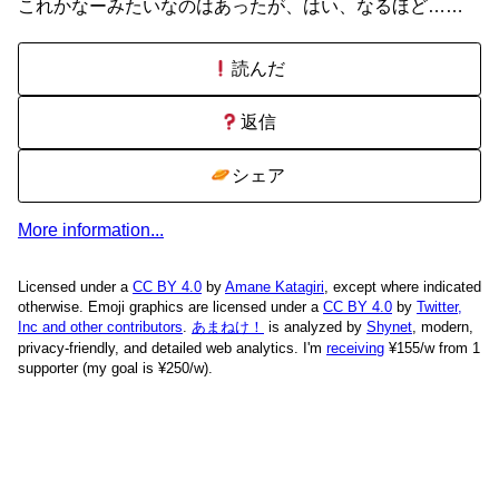
これかなーみたいなのはあったが、はい、なるほど……
読んだ
返信
シェア
More information...
Licensed under a
CC BY 4.0
by
Amane Katagiri
, except where indicated
otherwise. Emoji graphics are licensed under a
CC BY 4.0
by
Twitter,
Inc and other contributors
.
あまねけ！
is analyzed by
Shynet
, modern,
privacy-friendly, and detailed web analytics.
I'm
receiving
¥155/w from 1
supporter (my goal is ¥250/w).