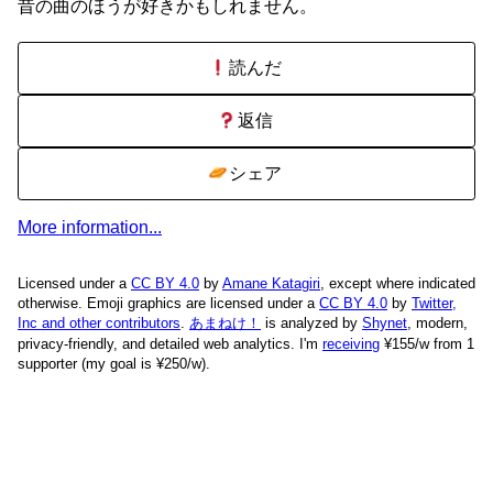
昔の曲のほうが好きかもしれません。
読んだ
返信
シェア
More information...
Licensed under a
CC BY 4.0
by
Amane Katagiri
, except where indicated
otherwise. Emoji graphics are licensed under a
CC BY 4.0
by
Twitter,
Inc and other contributors
.
あまねけ！
is analyzed by
Shynet
, modern,
privacy-friendly, and detailed web analytics.
I'm
receiving
¥155/w from 1
supporter (my goal is ¥250/w).