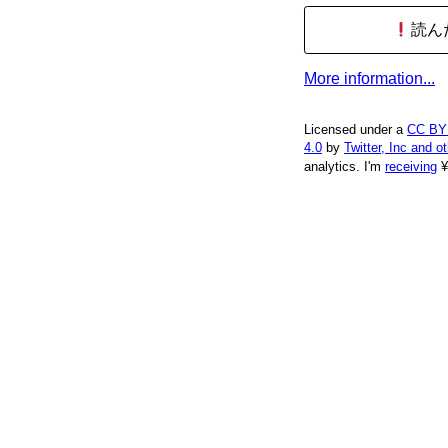
読ん
More information...
Licensed under a
CC BY
4.0
by
Twitter, Inc and o
analytics.
I'm
receiving
¥