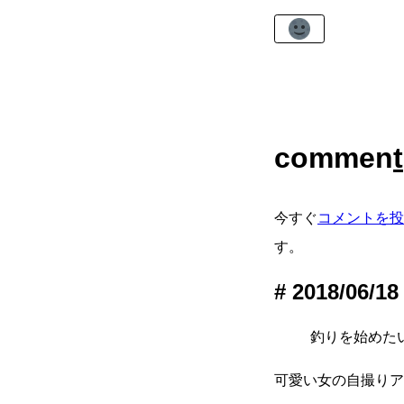
commen
t
今すぐ
コメントを投
す。
2018/06/18
釣りを始めたいん
可愛い女の自撮りア