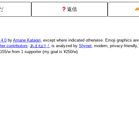
だ
返信
 4.0
by
Amane Katagiri
, except where indicated otherwise. Emoji graphics ar
ther contributors
.
あまねけ！
is analyzed by
Shynet
, modern, privacy-friendly
155/w from 1 supporter (my goal is ¥250/w).