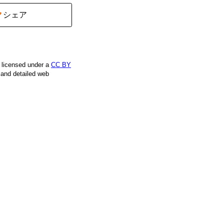
シェア
e licensed under a
CC BY
, and detailed web