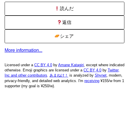
読んだ
返信
シェア
More information...
Licensed under a
CC BY 4.0
by
Amane Katagiri
, except where indicated
otherwise. Emoji graphics are licensed under a
CC BY 4.0
by
Twitter,
Inc and other contributors
.
あまねけ！
is analyzed by
Shynet
, modern,
privacy-friendly, and detailed web analytics.
I'm
receiving
¥155/w from 1
supporter (my goal is ¥250/w).